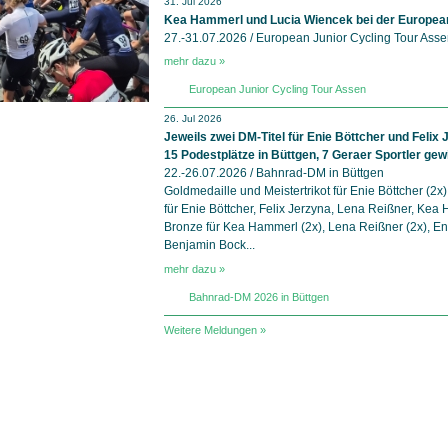
31. Jul 2026
Kea Hammerl und Lucia Wiencek bei der European
27.-31.07.2026 / European Junior Cycling Tour Assen
mehr dazu »
European Junior Cycling Tour Assen
26. Jul 2026
Jeweils zwei DM-Titel für Enie Böttcher und Felix 
15 Podestplätze in Büttgen, 7 Geraer Sportler ge
22.-26.07.2026 / Bahnrad-DM in Büttgen
Goldmedaille und Meistertrikot für Enie Böttcher (2x)
für Enie Böttcher, Felix Jerzyna, Lena Reißner, Ke
Bronze für Kea Hammerl (2x), Lena Reißner (2x), En
Benjamin Bock...
mehr dazu »
Bahnrad-DM 2026 in Büttgen
Weitere Meldungen »