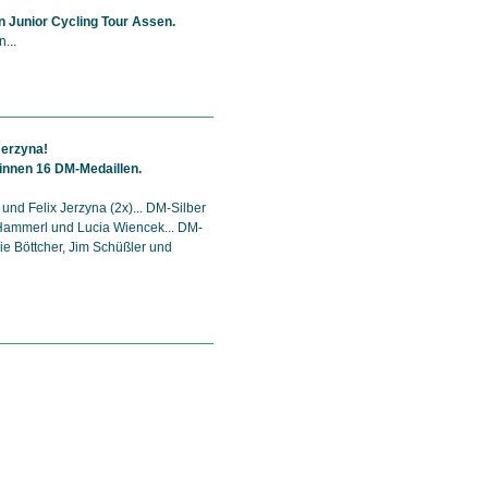
 Junior Cycling Tour Assen.
...
Jerzyna!
winnen 16 DM-Medaillen.
 und Felix Jerzyna (2x)... DM-Silber
a Hammerl und Lucia Wiencek... DM-
ie Böttcher, Jim Schüßler und